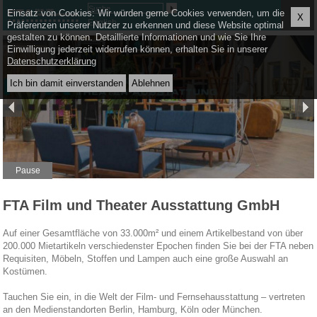
≡
Einsatz von Cookies: Wir würden gerne Cookies verwenden, um die
X
English
Präferenzen unserer Nutzer zu erkennen und diese Website optimal
gestalten zu können. Detaillierte Informationen und wie Sie Ihre
Einwilligung jederzeit widerrufen können, erhalten Sie in unserer
Datenschutzerklärung
Pause
FTA Film und Theater Ausstattung GmbH
Auf einer Gesamtfläche von 33.000m² und einem Artikelbestand von über
200.000 Mietartikeln verschiedenster Epochen finden Sie bei der FTA neben
Requisiten, Möbeln, Stoffen und Lampen auch eine große Auswahl an
Kostümen.
Tauchen Sie ein, in die Welt der Film- und Fernsehausstattung – vertreten
an den Medienstandorten Berlin, Hamburg, Köln oder München.